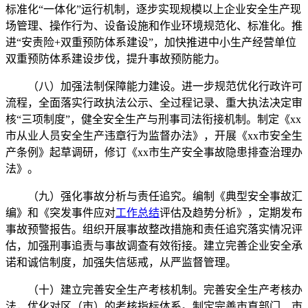
标准化“一体化”运行机制，逐步实现规模以上企业安全生产现
场管理、操作行为、设备设施和作业环境规范化、标准化。推
进“安责险+双重预防体系建设”，加快推进中小生产经营单位
双重预防体系建设步伐，提升事故预防能力。
（八）加强法制保障能力建设。进一步规范优化行政许可
流程，全面落实行政执法公示、全过程记录、重大执法决定审
核“三项制度”，健全安全生产与刑事司法衔接机制。制定《xx
市从业人员安全生产违章行为监督办法》，开展《xx市安全生
产条例》起草调研，修订《xx市生产安全事故隐患排查治理办
法》。
（九）强化事故分析与责任追究。编制《典型安全事故汇
编》和《突发事件应对
工作总结
评估及趋势分析》，定期发布
事故预警报告。组织开展事故整改措施和责任追究落实情况评
估，加强刑事追责与事故调查有效衔接。建立完善企业安全承
诺和诚信制度，加强失信惩戒，从严监督管理。
（十）建立完善安全生产考核机制。完善安全生产考核办
法，优化对区（市）的考核指标体系。制定完善市直部门、市