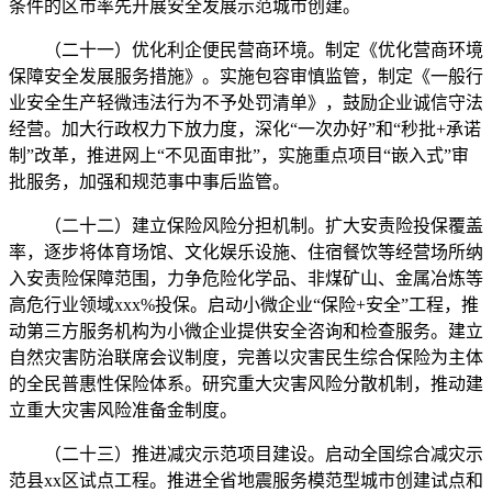
条件的区市率先开展安全发展示范城市创建。
（二十一）优化利企便民营商环境。制定《优化营商环境
保障安全发展服务措施》。实施包容审慎监管，制定《一般行
业安全生产轻微违法行为不予处罚清单》，鼓励企业诚信守法
经营。加大行政权力下放力度，深化“一次办好”和“秒批+承诺
制”改革，推进网上“不见面审批”，实施重点项目“嵌入式”审
批服务，加强和规范事中事后监管。
（二十二）建立保险风险分担机制。扩大安责险投保覆盖
率，逐步将体育场馆、文化娱乐设施、住宿餐饮等经营场所纳
入安责险保障范围，力争危险化学品、非煤矿山、金属冶炼等
高危行业领域xxx%投保。启动小微企业“保险+安全”工程，推
动第三方服务机构为小微企业提供安全咨询和检查服务。建立
自然灾害防治联席会议制度，完善以灾害民生综合保险为主体
的全民普惠性保险体系。研究重大灾害风险分散机制，推动建
立重大灾害风险准备金制度。
（二十三）推进减灾示范项目建设。启动全国综合减灾示
范县xx区试点工程。推进全省地震服务模范型城市创建试点和