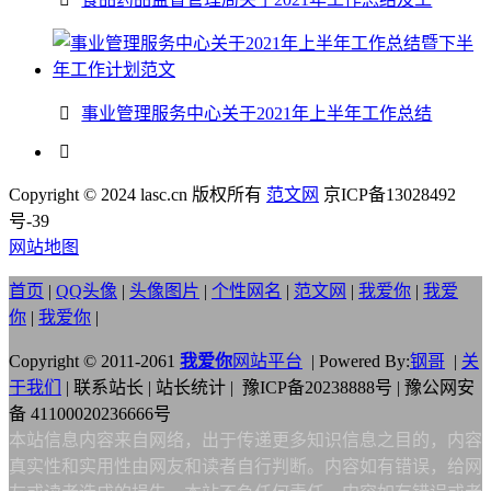
事业管理服务中心关于2021年上半年工作总结
Copyright © 2024 lasc.cn 版权所有
范文网
京ICP备13028492
号-39
网站地图
首页
|
QQ头像
|
头像图片
|
个性网名
|
范文网
|
我爱你
|
我爱
你
|
我爱你
|
Copyright © 2011-2061
我爱你
网站平台
| Powered By:
钢哥
|
关
于我们
| 联系站长 | 站长统计 | 豫ICP备20238888号 | 豫公网安
备 41100020236666号
本站信息内容来自网络，出于传递更多知识信息之目的，内容
真实性和实用性由网友和读者自行判断。内容如有错误，给网