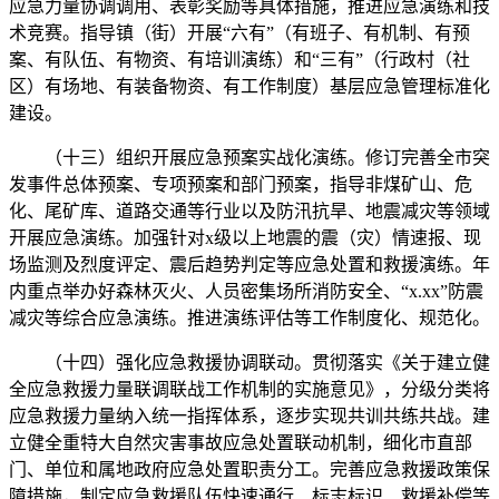
应急力量协调调用、表彰奖励等具体措施，推进应急演练和技
术竞赛。指导镇（街）开展“六有”（有班子、有机制、有预
案、有队伍、有物资、有培训演练）和“三有”（行政村（社
区）有场地、有装备物资、有工作制度）基层应急管理标准化
建设。
（十三）组织开展应急预案实战化演练。修订完善全市突
发事件总体预案、专项预案和部门预案，指导非煤矿山、危
化、尾矿库、道路交通等行业以及防汛抗旱、地震减灾等领域
开展应急演练。加强针对x级以上地震的震（灾）情速报、现
场监测及烈度评定、震后趋势判定等应急处置和救援演练。年
内重点举办好森林灭火、人员密集场所消防安全、“x.xx”防震
减灾等综合应急演练。推进演练评估等工作制度化、规范化。
（十四）强化应急救援协调联动。贯彻落实《关于建立健
全应急救援力量联调联战工作机制的实施意见》，分级分类将
应急救援力量纳入统一指挥体系，逐步实现共训共练共战。建
立健全重特大自然灾害事故应急处置联动机制，细化市直部
门、单位和属地政府应急处置职责分工。完善应急救援政策保
障措施，制定应急救援队伍快速通行、标志标识、救援补偿等