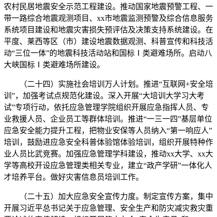
农村民居地震安全示范工程建设。推动国家地震预警工程、一
带一路综合地震观测项目、xx市地震监测预警及综合信息服务
系统项目建设和地震灾害损失预评估及决策支持系统建设。在
平度、莱西等区（市）建设地震数据观测、科普宣传和科技活
动“三位一体”的地震科技活动站和国标Ⅰ类避难场所。启动八
大峡国标Ⅰ类避难场所建设。
（二十四）实施社会培训万人计划。推进“互联网+安全培
训”，加强考试点规范化建设。深入开展“大培训大学习大考
试”专项行动，依托应急管理学院组织开展应急指挥人员、专
业救援人员、企业员工等群体培训。推进“一三一四”基层单位
应急安全能力提升工程，把物业安保等人员纳入“第一响应人”
培训，鼓励进应急安全科普体验馆体验培训，组织开展特种作
业人员比武竞赛。加强应急管理学科建设，推动xx大学、xx大
学等高校开设应急管理类相关专业，建立“政产学研”一体化人
才培养平台。做好灾害信息员培训工作。
（二十五）加大应急安全宣传力度。制定宣传方案，集中
开展习近平总书记关于应急管理、安全生产和防灾减灾救灾重