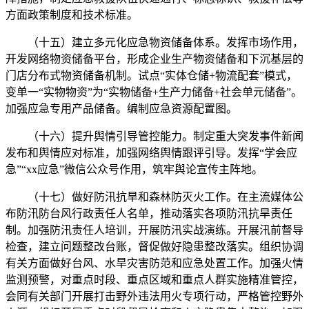
方面政策制度和技术标准。
（十五）建立多元化应急物资储备体系。发挥市场作用，
开发网络物资储备平台，形成企业生产物资储备和下沉基层的
门店分布式物资储备机制。试点“实体仓储+物流配套”模式，
变单一“实物物资”为“实物储备+生产力储备+社会单元储备”。
加强应急专用产品储备。编制应急资源配置图。
（十六）提升舆情引导管控能力。制定重大突发事件新闻
发布和舆情应对标准，加强网络舆情跟评引导。发挥“学会应
急”“xx应急”微信公众号作用，筑牢舆论宣传主阵地。
（十七）做好防汛抗旱和森林防灭火工作。在主流媒体公
布防汛防台风行政责任人名单，推动落实各项防汛抗旱责任
制。加强防汛责任人培训，开展防汛实战演练。开展汛前督导
检查，建立问题整改台账，督促做好隐患整改落实。组织协调
有关方面做好台风、水旱灾害防范和应急处置工作。加强火情
监测预警，对重点时段、重点区域和重点人群实施精准管控，
会同有关部门开展打击野外违法用火专项行动，严格管控野外