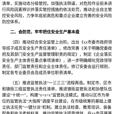
清单，实施动态分级管控。加强执法倒逼，对危险作业前未进
行风险因素辨识并落实管控措施的依法处罚，推动企业自主管
控安全风险，力争年底前高危和重点企业建立完善的安全风险
防控体系。
二、会防范，牢牢把住安全生产基本盘
（四）推动综合安全监管上台阶。出台《xx市委市政府领
导班子成员安全生产责任清单》，修改完善《关于明确党委政
府及其部门安全生产监督管理职责的规定》，制定《企业落实
安全生产主体责任重点事项清单》，进一步明确细化党政领导
责任、部门监管责任和企业主体责任。修订安委会运行规则，
制定各专业委员会及成员单位职责清单。
（五）推进监管执法“一三三三”流程再造。制定市、区市
和镇街三级监管执法责任清单，推进镇街监管执法和协管队伍
建设“十统一”，构建“x+x=x”监管执法模式。推动以区市为单
位的监管执法“大指挥”调度平台建设，在市级统筹的基础上建
立执法任务“一键分派”机制。建立执法检查、教育培训、装备
配备和执法考核标准，推动监管执法提质增效。在xx市开展基