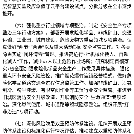
层智慧安监及应急值守云平台建设试点，分批分级在全市逐步
推开。
（六）强化重点行业领域专项整治。制定《安全生产专项
整治三年行动方案》，部署开展危险化学品、非煤矿山、交通
运输、工业园、城市建设、危险废物等重点领域专项整治。认
真做好“两节”“两会”以及重大活动期间安全监管工作。对各类
隐患实施“闭环清零”管理。推进高危行业“机械化换人、自动
化减人”工作，减少xx人以上危险作业场所；研究制定贯彻落
实x省全面加强危险化学品安全生产工作意见具体措施，强化
重点环节安全风险管控，推广烟花爆竹连锁经营模式，做好危
险化学品道路交通全过程信息监管工作。加强非煤矿山、涉氨
制冷、粉尘涉爆、有限空间作业等工贸行业安全监管。推进老
旧城区消防安全升级改造，开展消防安全“生命通道”专项整
治。深化燃气使用、城市道路等领域隐患整治。组织开展“打
非治违”专项行动。
（七）深化风险隐患双重预防体系建设。组织开展双重预
防体系建设和标准化运行情况评估，推动建立双重预防体系和