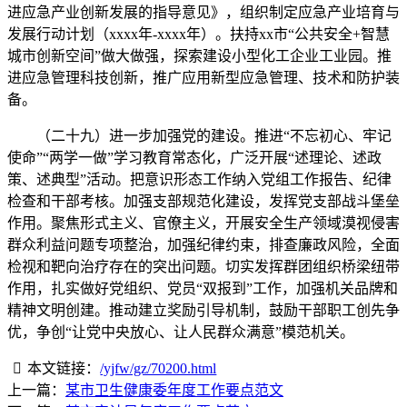
进应急产业创新发展的指导意见》，组织制定应急产业培育与
发展行动计划（xxxx年-xxxx年）。扶持xx市“公共安全+智慧
城市创新空间”做大做强，探索建设小型化工企业工业园。推
进应急管理科技创新，推广应用新型应急管理、技术和防护装
备。
（二十九）进一步加强党的建设。推进“不忘初心、牢记
使命”“两学一做”学习教育常态化，广泛开展“述理论、述政
策、述典型”活动。把意识形态工作纳入党组工作报告、纪律
检查和干部考核。加强支部规范化建设，发挥党支部战斗堡垒
作用。聚焦形式主义、官僚主义，开展安全生产领域漠视侵害
群众利益问题专项整治，加强纪律约束，排查廉政风险，全面
检视和靶向治疗存在的突出问题。切实发挥群团组织桥梁纽带
作用，扎实做好党组织、党员“双报到”工作，加强机关品牌和
精神文明创建。推动建立奖励引导机制，鼓励干部职工创先争
优，争创“让党中央放心、让人民群众满意”模范机关。
本文链接：
/yjfw/gz/70200.html
上一篇：
某市卫生健康委年度工作要点范文