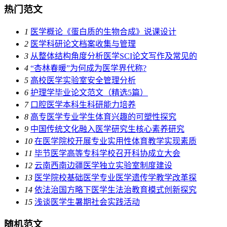
热门范文
1
医学概论《蛋白质的生物合成》说课设计
2
医学科研论文档案收集与管理
3
从整体结构角度分析医学SCI论文写作及常见的
4
“杏林春暖”为何成为医学界代称?
5
高校医学实验室安全管理分析
6
护理学毕业论文范文（精选5篇）
7
口腔医学本科生科研能力培养
8
高专医学专业学生体育兴趣的可塑性探究
9
中国传统文化融入医学研究生核心素养研究
10
在医学院校开展专业实用性体育教学实现素质
11
毕节医学高等专科学校召开科协成立大会
12
云南西南边疆医学独立实验室制度建设
13
医学院校基础医学专业医学遗传学教学改革探
14
依法治国方略下医学生法治教育模式创新探究
15
浅谈医学生暑期社会实践活动
随机范文