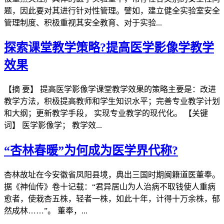
题，因此要对其进行针对性管理。譬如，建立健全实验室安全
管理制度、积极重视其安全教育、对于实验...
探索课堂教学策略?提高医学影像学教学
效果
【摘 要】 提高医学影像学课堂教学效果的策略主要是：改进
教学方法，积极提高教师和学生知识水平；完善专业教学计划
和大纲；更新教学手段， 实现专业教学的现代化。 【关键
词】 医学影像学； 教学效...
“杏林春暖”为何成为医学界代称?
杏林故址在今安徽省凤阳县境，典出三国时期闽籍道医董奉。
据《神仙传》卷十记载：“君异居山为人治病不取钱使人重病
愈者，使栽杏五株，轻者一株，如此十年，计得十万余株，郁
然成林……”。 董奉，...