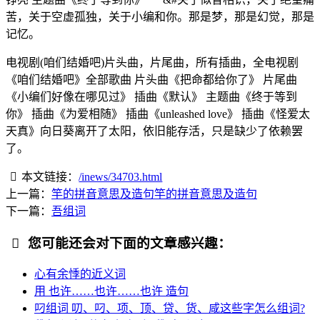
苦，关于空虚孤独，关于小编和你。那是梦，那是幻觉，那是
记忆。
电视剧(咱们结婚吧)片头曲，片尾曲，所有插曲，全电视剧
《咱们结婚吧》全部歌曲 片头曲《把命都给你了》 片尾曲
《小编们好像在哪见过》 插曲《默认》 主题曲《终于等到
你》 插曲《为爱相随》 插曲《unleashed love》 插曲《怪爱太
天真》向日葵离开了太阳，依旧能存活，只是缺少了依赖罢
了。
本文链接：
/inews/34703.html
上一篇：
竿的拼音意思及造句竿的拼音意思及造句
下一篇：
吾组词
您可能还会对下面的文章感兴趣：
心有余悸的近义词
用 也许……也许……也许 造句
叼组词 叨、叼、项、顶、贷、货、咸这些字怎么组词?