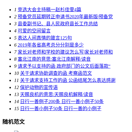
1
竞选大会主持稿一赵杉佳雯4篇
2
预备党员延期转正申请书2020年最新版|预备党
3
县委副书记、县人民政府县长工作总结
4
可爱的空间留言
5
表达人间真情的箴言125句
6
2019年各省高考总分分别是多少
7
家长对老师和学校的建议怎么写|家长对老师和
8
塞北江南的意思:塞北江南解释/读音
9
请求予以支持的函 政府部门的公文后面落款“
10
关于请求协助调查的函 考察函范文
11
关于请求支持工作的函 公函结尾怎么表达感谢
12
保护动物的宣传语
13
天赐良机的意思:天赐良机解释/读音
14
日行一善例子200条 日行一善小例子50条
15
日行一善小例子50条 日行一善的小例子
随机范文