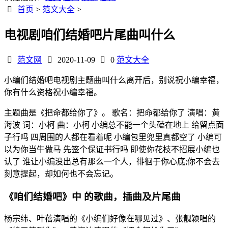
首页
>
范文大全
>
电视剧咱们结婚吧片尾曲叫什么
范文网
2020-11-09
0
范文大全
小编们结婚吧电视剧主题曲叫什么离开后，别说祝小编幸福，
你有什么资格祝小编幸福。
主题曲是《把命都给你了》。 歌名：把命都给你了 演唱：黄
海波 词：小柯 曲：小柯 小编总不能一个头磕在地上 给留点面
子行吗 四周围的人都在看着呢 小编包里兜里真都空了 小编可
以为你当牛做马 先签个保证书行吗 即使你花枝不招展小编也
认了 谁让小编没出总有那么一个人，徘徊于你心底;你不会去
刻意提起，却如何也不会忘记。
《咱们结婚吧》中 的歌曲，插曲及片尾曲
杨宗纬、叶蓓演唱的《小编们好像在哪见过》、张靓颖唱的