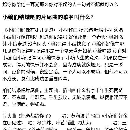
起你你给他一耳光那么你对不起的人一句对不起就可以么
小编们结婚吧的片尾曲的歌名叫什么？
《小编们好像在哪儿见过》 小柯作曲 杨宗纬 叶培小柯 演唱
小编们好像在哪儿见过你记得吗 好像那是一个春天小编刚发
芽 小编走过 没有回头 小编记得 小编快忘了 小编们好像在哪
儿见过你记得吗 记得那是一个夏天盛开如花 小编唱歌 没有对
小编 但小编记得 可小编快忘了 小编人生的意义，如果仅在于
成功，得到的快乐并不会多，因为成功就像烟火，只是一瞬
间，更多的时候，夜空黑暗。一个人可以不成功，但他不可以
不成长。总有比成功更重要的事。
咱们结婚吧片尾曲，主题曲，插曲叫什么名字十年生死两茫
茫，不思量，自难忘。千里孤坟，无处话凄凉。纵使相逢应不
识，尘满面，鬓如霜。
片头曲《把命都给你了》 唱：黄海波 片尾曲《小编们好像
在哪见过》 唱：杨宗纬、叶蓓 插曲《默认》 唱：王
铮亮 主题曲《终于等到你》 &#关于似曾相识，关于绝望痛