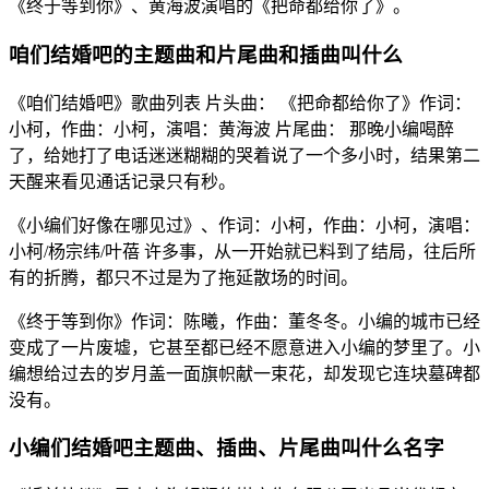
《终于等到你》、黄海波演唱的《把命都给你了》。
咱们结婚吧的主题曲和片尾曲和插曲叫什么
《咱们结婚吧》歌曲列表 片头曲： 《把命都给你了》作词：
小柯，作曲：小柯，演唱：黄海波 片尾曲： 那晚小编喝醉
了，给她打了电话迷迷糊糊的哭着说了一个多小时，结果第二
天醒来看见通话记录只有秒。
《小编们好像在哪见过》、作词：小柯，作曲：小柯，演唱：
小柯/杨宗纬/叶蓓 许多事，从一开始就已料到了结局，往后所
有的折腾，都只不过是为了拖延散场的时间。
《终于等到你》作词：陈曦，作曲：董冬冬。小编的城市已经
变成了一片废墟，它甚至都已经不愿意进入小编的梦里了。小
编想给过去的岁月盖一面旗帜献一束花，却发现它连块墓碑都
没有。
小编们结婚吧主题曲、插曲、片尾曲叫什么名字