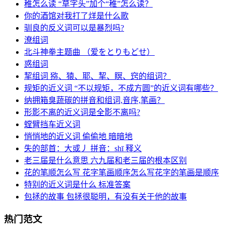
稚怎么读 “草字头”加个“稚”怎么读？
你的酒馆对我打了烊是什么歌
驯良的反义词可以是暴烈吗?
潦组词
北斗神拳主题曲 （爱をとりもどせ）
惑组词
挈组词 猕、猿、耶、挈、瞑、窍的组词？
规矩的近义词 “不以规矩，不成方圆”的近义词有哪些？
纳拥箱臭蔬碳的拼音和组词,音序,笔画？
形影不离的近义词是全影不离吗?
螳臂挡车近义词
悄悄地的近义词 偷偷地 暗暗地
失的部首：大或丿 拼音：shī 释义
老三届是什么意思 六九届和老三届的根本区别
花的笔顺怎么写 花字笔画顺序怎么写花字的笔画是顺序
特别的近义词是什么 标准答案
包拯的故事 包拯很聪明，有没有关于他的故事
热门范文