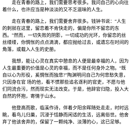
走在青春的路上，我们需要思考很多。我问自己的心向往
着什么，也许应当是种淡淡的又不乏滋味的人生。
走在青春的路上，我们需要舍弃很多。钱钟书说：“人生
的刺就在这里，留恋着不肯快走的，偏是你所不留恋的东
西。”然而，一切失败的阴影，一切成功的光环，你留恋的丝
丝缕缕，你惆怅的点点滴滴，都应抛给过去，或遗忘在时间的
角落，或载入人生的史册。
我想，能让心灵在真实中憩息的人便是最幸福的人，因为
人生最重要的价值是心灵的幸福，而不是任何身外之物。“既
自以心为形役，奚惆怅而独悲?”陶渊明问自己为何悲愁失意，
只因身在官 场的他，看不惯那些追名逐利的官吏，不愿与他
们同流合污，然而现实无法改变。于是，他辞官归隐，投入大
自然的怀抱，寄情于山水。
他登高而歌，临溪作诗，伴着夕阳余晖随处走走，时时远
眺，看鸟儿归巢，沉浸于恬静而闲适的生活，远离俗世。他舍
弃了他该舍弃的，保留了一颗纯净、淡薄的心，这已足够。