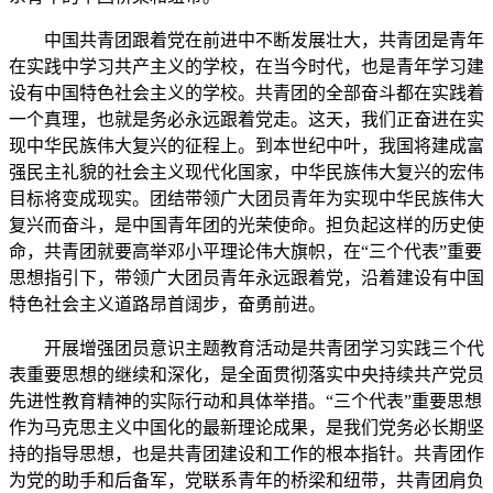
中国共青团跟着党在前进中不断发展壮大，共青团是青年
在实践中学习共产主义的学校，在当今时代，也是青年学习建
设有中国特色社会主义的学校。共青团的全部奋斗都在实践着
一个真理，也就是务必永远跟着党走。这天，我们正奋进在实
现中华民族伟大复兴的征程上。到本世纪中叶，我国将建成富
强民主礼貌的社会主义现代化国家，中华民族伟大复兴的宏伟
目标将变成现实。团结带领广大团员青年为实现中华民族伟大
复兴而奋斗，是中国青年团的光荣使命。担负起这样的历史使
命，共青团就要高举邓小平理论伟大旗帜，在“三个代表”重要
思想指引下，带领广大团员青年永远跟着党，沿着建设有中国
特色社会主义道路昂首阔步，奋勇前进。
开展增强团员意识主题教育活动是共青团学习实践三个代
表重要思想的继续和深化，是全面贯彻落实中央持续共产党员
先进性教育精神的实际行动和具体举措。“三个代表”重要思想
作为马克思主义中国化的最新理论成果，是我们党务必长期坚
持的指导思想，也是共青团建设和工作的根本指针。共青团作
为党的助手和后备军，党联系青年的桥梁和纽带，共青团肩负