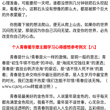
心理准备，可能要挖一天吧，谁都没想到几分钟就把石头挖起
来，看看大小，这颗石头没有想像的那么大，都是被那个巨大
的外表蒙蔽了。
你抱着下坡的想法爬山，便无从爬上山去。如果你的世界
沉闷而无望，那是因为你自己沉闷无望。改变你的世界，必先
改变你自己的心态。
个人青春著华章主题学习心得感悟参考例文【八】
青春是什么?青春是火一样的激情。是铜一般的意志；青
春是“初生牛犊不怕虎”的冲动，是“海阔天空独往来”的潇洒；
青春是“直挂云帆济沧海”的豪迈，是“语不惊人死不休”的直
着；青春是生命交响乐中最壮丽的乐章，是人生岁月中最宝贵
的时光，我们怎能不热爱?我们怎能不珍惜?青春应该无悔。（
wWw.GjkNj.cOm转载请注明 ）。
青春是最美好的金色年华。人说童年是金色的，似乎每天
都充满里金色阳光，我看不然。童年是不谙世事，心无杂念，
应是纯洁透明的；而青春则是初入人生的百花园，五彩缤纷，