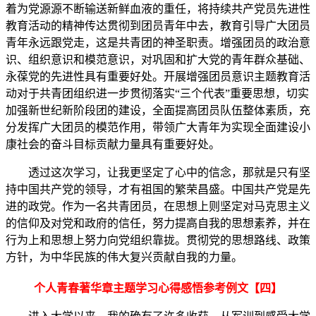
着为党源源不断输送新鲜血液的重任，将持续共产党员先进性
教育活动的精神传达贯彻到团员青年中去，教育引导广大团员
青年永远跟党走，这是共青团的神圣职责。增强团员的政治意
识、组织意识和模范意识，对巩固和扩大党的青年群众基础、
永葆党的先进性具有重要好处。开展增强团员意识主题教育活
动对于共青团组织进一步贯彻落实“三个代表”重要思想，切实
加强新世纪新阶段团的建设，全面提高团员队伍整体素质，充
分发挥广大团员的模范作用，带领广大青年为实现全面建设小
康社会的奋斗目标贡献力量具有重要好处。
透过这次学习，让我更坚定了心中的信念，那就是只有坚
持中国共产党的领导，才有祖国的繁荣昌盛。中国共产党是先
进的政党。作为一名共青团员，在思想上则坚定对马克思主义
的信仰及对党和政府的信任，努力提高自我的思想素养，并在
行为上和思想上努力向党组织靠拢。贯彻党的思想路线、政策
方针，为中华民族的伟大复兴贡献自我的力量。
个人青春著华章主题学习心得感悟参考例文【四】