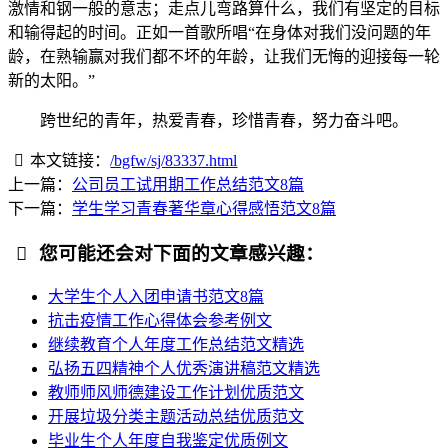
激情和钢一般的意志；走点儿弯路算什么，我们有坚定的目标
和输得起的时间。正如一首歌所唱“在身体对我们没问题的年
龄，在熟输赢对我们都不坏的年龄，让我们无悔的迎接每一轮
新的太阳。”
跨世纪的青年，热爱青春，珍惜青春，努力奋斗吧。
本文链接：
/bgfw/sj/83337.html
上一篇：
公司员工试用期工作总结范文8篇
下一篇：
学生学习青春著华章心得感悟范文8篇
您可能还会对下面的文章感兴趣：
大学生个人入团申请书范文8篇
抗击疫情工作心得体会参考例文
继续教育个人年度工作总结范文精选
弘扬五四精神个人优秀演讲稿范文精选
教师师风师德建设工作计划优质范文
开展垃圾分类主题活动总结优质范文
毕业生个人年度自我鉴定优质例文