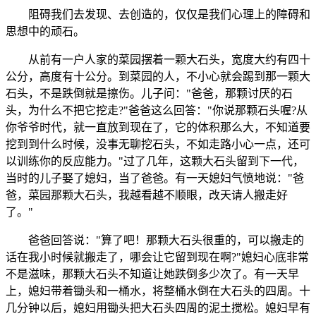
阻碍我们去发现、去创造的，仅仅是我们心理上的障碍和
思想中的顽石。
从前有一户人家的菜园摆着一颗大石头，宽度大约有四十
公分，高度有十公分。到菜园的人，不小心就会踢到那一颗大
石头，不是跌倒就是擦伤。儿子问："爸爸，那颗讨厌的石
头，为什么不把它挖走?"爸爸这么回答："你说那颗石头喔?从
你爷爷时代，就一直放到现在了，它的体积那么大，不知道要
挖到到什么时候，没事无聊挖石头，不如走路小心一点，还可
以训练你的反应能力。"过了几年，这颗大石头留到下一代，
当时的儿子娶了媳妇，当了爸爸。有一天媳妇气愤地说："爸
爸，菜园那颗大石头，我越看越不顺眼，改天请人搬走好
了。"
爸爸回答说："算了吧！那颗大石头很重的，可以搬走的
话在我小时候就搬走了，哪会让它留到现在啊?"媳妇心底非常
不是滋味，那颗大石头不知道让她跌倒多少次了。有一天早
上，媳妇带着锄头和一桶水，将整桶水倒在大石头的四周。十
几分钟以后，媳妇用锄头把大石头四周的泥土搅松。媳妇早有