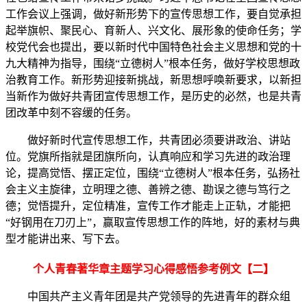
工作会议上强调，做好新形势下的宣传思想工作，要自觉承担
起举旗帜、聚民心、育新人、兴文化、展形象的使命任务；学
校党代会也提出，要以新时代中国特色社会主义思想和党的十
九大精神为指导，围绕“立德树人”根本任务，做好学校思想政
治教育工作。新形势迎接新挑战，新思想呼唤新要求，以新担
当新作为做好共青团宣传思想工作，是历史的必然，也是共青
团改革中刻不容缓的任务。
做好新时代宣传思想工作，共青团必须要讲政治、讲站
位。党旗所指就是团旗所向，认真响应和学习先进的政治理
论，提高觉悟、摆正定位，围绕“立德树人”根本任务，弘扬社
会主义主旋律，立明理之德、善辨之德、勘误之德与笃行之
德；觉悟提升，定位精准，宣传工作才能走上正轨，才能把
“好钢用在刀刃上”，赢取宣传思想工作的阵地，好的素材与典
型才能讲出来、写下去。
个人青春著华章主题学习心得感悟参考例文【二】
中国共产主义青年团是共产党领导的先进青年的群众组