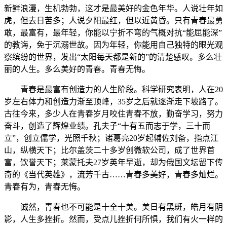
新鲜浪漫，生机勃勃，这才是最美好的金色年华。人说壮年如
虎，但去日苦多；人说夕阳最红，但以近黄昏。只有青春最勇
敢，最富有，最年轻，你能以宁折不弯的气概对抗“能屈能深”
的教诲，免于沉溺世故。因为年轻，你能用自己独特的眼光观
察缤纷的世界，发出“太阳每天都是新的”的清楚感叹。多么壮
丽的人生。多么美好的青春。青春无悔。
青春是最富有创造力的人生阶段。科学研究表明，人在20
岁左右体力和创造力渐至顶峰，35岁之后就逐渐走下坡路了。
古往今来，多少人在青春岁月咬住青春不放，勤奋学习，努力
奋斗，创造了辉煌业绩。孔夫子“十有五而志于学，三十而
立”，创立儒学，光照千秋；诸葛亮20岁起辅佐刘备，指点江
山，纵横天下；比尔盖茨二十多岁创微软公司，成了世界首
富，饮誉天下；莱蒙托夫27岁英年早逝，却为俄国文坛留下传
奇的《当代英雄》，流芳千古……青春多美好，青春多灿烂。
青春有为，青春无悔。
诚然，青春也不可能是十全十美。美日有黑斑，皓月有阴
影，人生多挫折。然而，受点儿挫折何所惧，我们有火一样的