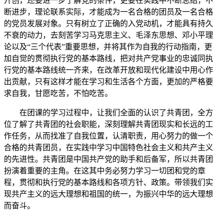
开创，还要进一步了解党的条件，更要在实践中不断总结，不
断进步，理论联系实际，才能成为一名合格的团员及一名合格
的党员发展对象。只有树立了正确的入党动机，才能具有持久
不衰的动力，去刻苦学习马克思主义、毛泽东思想、邓小平理
论以及“三个代表”重要思想，并将其作为自我的行动指南，更
加自觉的贯彻执行党的基本路线，把对共产党事业的忠诚同执
行党的基本路线统一齐来，在改革开放和现代化建设中用心作
出贡献，只有这样才能在学习和生活各个方面，更加的严格要
求自我，甘愿吃苦，不怕吃苦。
在团课的学习过程中，让我们全面的认识了共青团，全方
位了解了共青团的社会职能，深刻理解共青团现实和长远的工
作任务，从而找准了自我位置，认清职责，用心努力的做一个
合格的共青团员，在实践中学习中国特色社会主义和共产主义
的先进性。共青团是中国共产党的助手和后备军，所以共青团
扮演着重要的主角。在这其中务必努力学习一切团和党的章
程，贯彻和执行党的基本路线和各项方针、政策。带领我们实
现共产主义的远大理想和祖国的统一，为振兴中华的远大理想
而奋斗。