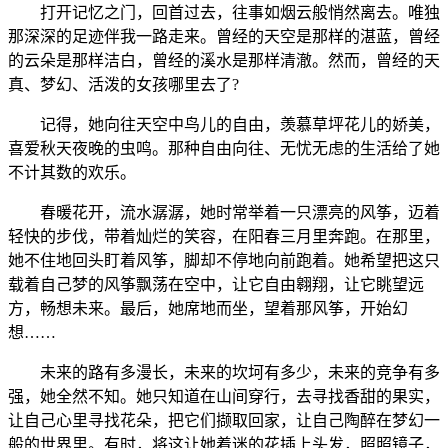
打开记忆之门，回首过去，往事如烟云般悄然离去。唯独
那深深的足迹伴我一路走来。曾经的天空是那样的湛蓝，曾经
的云朵是那样洁白，曾经的溪水是那样清澈。然而，曾经的天
真、梦幻、活泼的女孩哪里去了?
记得，她向往天空中鸟儿的自由，羡慕草坪花儿的娇美，
喜爱秋天夜晚的虫鸣。那种自由向往、无忧无虑的生活给了她
不计其数的欢乐。
春暖花开，流水潺潺，她时常举着一只漂亮的风筝，迈着
轻快的步伐，带着灿烂的笑容，在阳春三月里奔跑。在那里，
她不住地回头盯着风筝，脚却不停地向前跑着。她希望把这只
载着自己梦的风筝飘荡在空中，让它自由翱翔，让它眺望远
方，畅想未来。最后，她席地而坐，望着那风筝，开始幻
想……
未来的路有多漫长，未来的坎坷有多少，未来的竞争有多
强，她全然不知。她只知道在山间穿行，去寻找香甜的果实，
让自己心里寻找花朵，把它们撷取回家，让自己陶醉在梦幻一
般的世界里。有时，将这让她着迷的花插上头发，照照镜子，