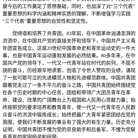
展今后的工作奠定了思想基础，同时，也加深了对“三个代表”
重要思想的科学内涵和精神实质的理解，不断增强学习实践
“三个代表”重要思想的自觉性和坚定性。
党缔造和培养了共青团。83年前，在中国革命汹涌澎湃的
洪流中，在中国共产党的直接关怀和领导下，中国共产主义青
年团宣告成立。这是20世纪中国革命史和青年运动史的一件大
事，也是中国青年运动蓬勃发展的必然结果。80多年来，在中
国共产党的领导下，一代又一代青年站在时代的前列，不屈不
挠的奋斗，历经艰辛地求索，创造了令世人赞叹的业绩，涌现
了一批可歌可泣的先进模范人物和先进模范群体。中国共青团
跟着党走过了一条不平凡的奋斗之路，中国共青团始终围绕党
在各个历史时期的中心任务，团结和带领广大团员青年在革
命、建设、改革的广阔舞台上为祖国和人民用心贡献力量；始
终按照党的要求培养和教育青年，使一代又一代青年在人民群
众奋斗的洪流中锻炼成长；始终把最广大青年紧密团结在党的
周围，使我们不断发展的事业有了强大的有生力量。历史充分
证明，中国共青团不愧为党的忠良助手和后备军，不愧为党联
系青年的牢固桥梁和纽带。