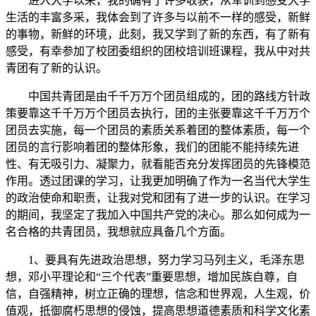
进入大学以来，我的确有了许多收获，从军训到感受大学
生活的丰富多采，我体会到了许多与以前不一样的感受，新鲜
的事物，新鲜的环境，此刻，我又学到了新的东西，有了新有
感受，有幸参加了校团委组织的团校培训班课程，我从中对共
青团有了新的认识。
中国共青团是由千千万万个团员组成的，团的路线方针政
策要靠这千千万万个团员去执行，团的主张要靠这千千万万个
团员去实施，每一个团员的素质关系着团的整体素质，每一个
团员的言行影响着团的整体形象，我们的团能不能持续先进
性、有无吸引力、凝聚力，就看能否充分发挥团员的先锋模范
作用。透过团课的学习，让我更加明确了作为一名当代大学生
的政治使命和职责，让我对党和团有了进一步的认识。在学习
的期间，我坚定了我加入中国共产党的决心。那么如何成为一
名合格的共青团员，我想就应具备几个方面。
1、要具有先进政治思想，努力学习马列主义，毛泽东思
想，邓小平理论和“三个代表”重要思想，增加民族自尊，自
信，自强精神，树立正确的理想，信念和世界观，人生观，价
值观，抵御腐朽思想的侵蚀，提高思想道德素质和科学文化素