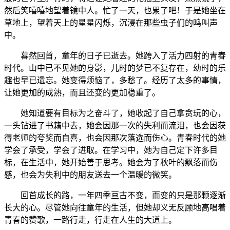
然后笑嘻嘻地望着镜中人。忙了一天，也累了吧！于是她坐在
草地上，望着天上的星星闪烁，沉浸在那些虫子们的鸣叫声
中。
暮然回首，童年的日子已逝去。她跨入了活力四射的青春
时代。山中已不见她的身影，儿时的梦已不复存在，幼时的乐
趣也早已遗忘。她变得烦恼了，多愁了。经历了太多的事情，
让她更加的成熟，而且还变的更加稳重了。
她知道要有目标为之奋斗了，她收起了自己拿贪玩的心，
一头钻进了书籍中去，她会因那一次的失利而流泪，也会因获
得老师的夸奖而自喜，也会因那次落选而伤心。青春时代的她
学会了承受，学会了进取。在学习中，她为自己定下许多目
标，在生活中，她开始善于思考。她会为了秋叶的飘落而伤
感，也会为失利中的朋友送去一个温暖的微笑。
回首成长的路，一年四季亘古不变，而变的只是那颗逐渐
长大的心。尽管她向往童年的生活，但她却义无反顾地高唱着
青春的赞歌，一路行走，行走在人生的大道上。