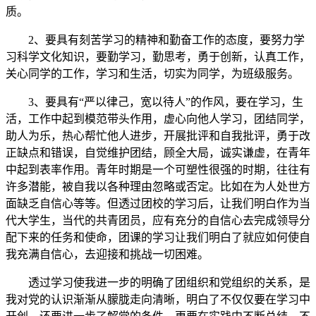
质。
2、要具有刻苦学习的精神和勤奋工作的态度，要努力学
习科学文化知识，要勤学习，勤思考，勇于创新，认真工作，
关心同学的工作，学习和生活，切实为同学，为班级服务。
3、要具有“严以律己，宽以待人”的作风，要在学习，生
活，工作中起到模范带头作用，虚心向他人学习，团结同学，
助人为乐，热心帮忙他人进步，开展批评和自我批评，勇于改
正缺点和错误，自觉维护团结，顾全大局，诚实谦虚，在青年
中起到表率作用。青年时期是一个可塑性很强的时期，往往有
许多潜能，被自我以各种理由忽略或否定。比如在为人处世方
面缺乏自信心等等。但透过团校的学习后，让我们明白作为当
代大学生，当代的共青团员，应有充分的自信心去完成领导分
配下来的任务和使命，团课的学习让我们明白了就应如何使自
我充满自信心，去迎接和挑战一切困难。
透过学习使我进一步的明确了团组织和党组织的关系，是
我对党的认识渐渐从朦胧走向清晰，明白了不仅仅要在学习中