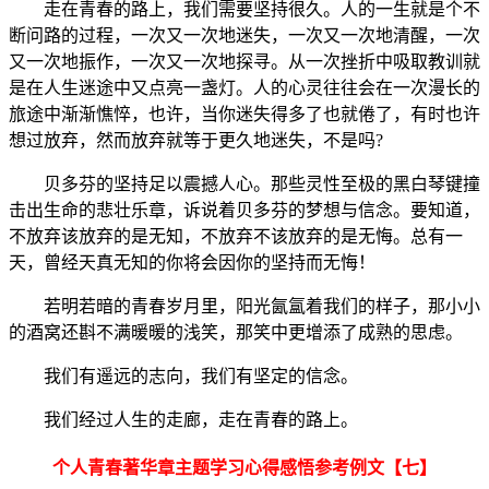
走在青春的路上，我们需要坚持很久。人的一生就是个不
断问路的过程，一次又一次地迷失，一次又一次地清醒，一次
又一次地振作，一次又一次地探寻。从一次挫折中吸取教训就
是在人生迷途中又点亮一盏灯。人的心灵往往会在一次漫长的
旅途中渐渐憔悴，也许，当你迷失得多了也就倦了，有时也许
想过放弃，然而放弃就等于更久地迷失，不是吗?
贝多芬的坚持足以震撼人心。那些灵性至极的黑白琴键撞
击出生命的悲壮乐章，诉说着贝多芬的梦想与信念。要知道，
不放弃该放弃的是无知，不放弃不该放弃的是无悔。总有一
天，曾经天真无知的你将会因你的坚持而无悔！
若明若暗的青春岁月里，阳光氤氲着我们的样子，那小小
的酒窝还斟不满暖暖的浅笑，那笑中更增添了成熟的思虑。
我们有遥远的志向，我们有坚定的信念。
我们经过人生的走廊，走在青春的路上。
个人青春著华章主题学习心得感悟参考例文【七】