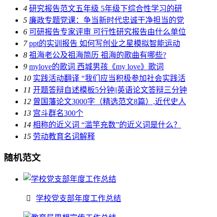
4
研究报告范文五年级 5年级下综合性学习的研
5
廉政专题党课：争当新时代忠诚干净担当的党
6
可研报告专家评审 可行性研究报告由什么单位
7
ppt的实训报告 如何写创业之星模拟智能运动
8
祖海老公及祖海简历 祖海的歌曲有哪些?
9
mylove的歌词 西城男孩《my love》歌词
10
实践活动翻译 “我们应当积极参加社会实践活
11
开题答辩自述模板5分钟||英语论文答辩三分钟
12
曾国藩论文3000字（精选范文8篇）,近代史人
13
宫斗群名300个
14
相称的近义词 “滥竽充数”的近义词是什么？
15
劳动教育名词解释
随机范文
学校党支部年度工作总结