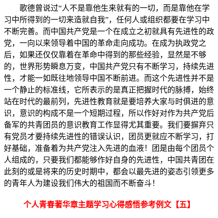
歌德曾说过“人不是靠他生来就有的一切，而是靠他在学
习中所得到的一切来造就自我”，任何人或组织都要在学习中
不断完善。而中国共产党是一个在成立之初就具有先进性的政
党，一向以来领导着中国的革命走向成功。在成为执政党之
后，如果还仅仅靠着在革命中得到的那些经验，显然是不够
的，世界形势瞬息万变，中国共产党只有不断学习，持续先进
性，才能一如既往地领导中国不断前进。而这个先进性并不是
一个静止的标准线，它所表示的是真正把握时代的脉搏，始终
站在时代的最前列，先进性教育就是要培养大家与时俱进的意
识，意识的构成不是一个短期过程，所以作好对作为共产党后
备军的共青团员的意识教育工作显得尤其重要。我们要摒弃只
有党员才要持续先进性的错误认识，团员更就应不断学习，打
好基础，准备着为共产党注入先进的血液！团是由每个团员个
人组成的，只要我们都能够作好自身的先进性，中国共青团在
此刻的或是将来的历史时期中，都会以最先进的姿态引领更多
的青年人为建设我们伟大的祖国而不断奋斗！
个人青春著华章主题学习心得感悟参考例文【五】